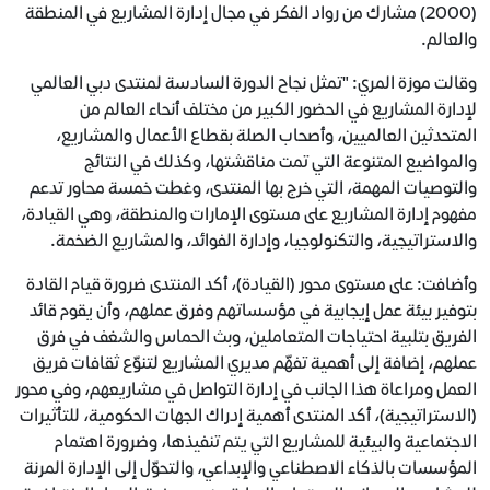
(2000) مشارك من رواد الفكر في مجال إدارة المشاريع في المنطقة
والعالم.
وقالت موزة المري: "تمثل نجاح الدورة السادسة لمنتدى دبي العالمي
لإدارة المشاريع في الحضور الكبير من مختلف أنحاء العالم من
المتحدثين العالميين، وأصحاب الصلة بقطاع الأعمال والمشاريع،
والمواضيع المتنوعة التي تمت مناقشتها، وكذلك في النتائج
والتوصيات المهمة، التي خرج بها المنتدى، وغطت خمسة محاور تدعم
مفهوم إدارة المشاريع على مستوى الإمارات والمنطقة، وهي القيادة،
والاستراتيجية، والتكنولوجيا، وإدارة الفوائد، والمشاريع الضخمة.
وأضافت: على مستوى محور (القيادة)، أكد المنتدى ضرورة قيام القادة
بتوفير بيئة عمل إيجابية في مؤسساتهم وفرق عملهم، وأن يقوم قائد
الفريق بتلبية احتياجات المتعاملين، وبث الحماس والشغف في فرق
عملهم، إضافة إلى أهمية تفهّم مديري المشاريع لتنوّع ثقافات فريق
العمل ومراعاة هذا الجانب في إدارة التواصل في مشاريعهم، وفي محور
(الاستراتيجية)، أكد المنتدى أهمية إدراك الجهات الحكومية، للتأثيرات
الاجتماعية والبيئية للمشاريع التي يتم تنفيذها، وضرورة اهتمام
المؤسسات بالذكاء الاصطناعي والإبداعي، والتحوّل إلى الإدارة المرنة