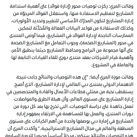
وقالت المري: ركزت توصيات محور (إدارة فوائد) على أهمية استدامة
المشاريع لتعظيم الاستفادة منها، واستغلال الفوائد المرجوّة من
إدارة المشاريع لتكون المحرّك الأساسي للتغيير وتحديد الأولويات،
وكذلك الاستفادة من قواعد البيانات الفعالة والمُحَدَّثة لتمكين
الممارسات الناجحة لإدارة الفوائد في المشاريع، فيما أوصى المنتدى
في محور (المشاريع الضخمة)، وجوب التعامل مع المشاريع الضخمة
على أنها مجموعة من البرامج ومحافظ المشاريع حيثما ينطبق الأمر،
وأهمية قيام الشركات بعقد منتدى دوري للقاء القيادات التابعة لها
والعاملة في المشروع.
وقالت موزة المري أيضا: "إن هذه التوصيات والنتائج جاءت نتيجة
الاهتمام الدولي بمنتدى دبي العالمي لإدارة المشاريع، الذي أصبح
يستقطب نخبة من ممثلي قطاعات الأعمال والقادة والمتخصصين في
إدارة المشاريع على مستوى العالم، وأن هيئة الطرق والمواصلات
تعمل جاهدة على دراسة التوصيات، التي تخرج بها بعد كل دورة من
دورات المنتدى، والعمل بها للمساهمة في الارتقاء بمفهوم إدارة
المشاريع في إمارة دبي بوصفها واحدة من أهم الكيانات على مستوى
المنطقة والعالم في مجال المشاريع الاستراتيجية." وأكدت المري أن
هذه التوصيات والنتائج ستكون مدخلاً أساسياً وحيويا للدورة السابعة