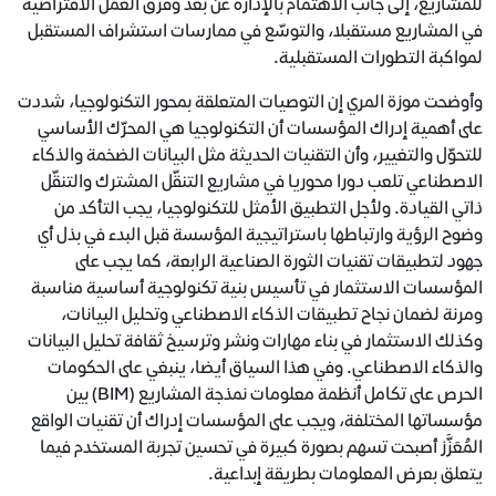
للمشاريع، إلى جانب الاهتمام بالإدارة عن بعد وفرق العمل الافتراضية
في المشاريع مستقبلا، والتوسّع في ممارسات استشراف المستقبل
لمواكبة التطورات المستقبلية.
وأوضحت موزة المري إن التوصيات المتعلقة بمحور التكنولوجيا، شددت
على أهمية إدراك المؤسسات أن التكنولوجيا هي المحرّك الأساسي
للتحوّل والتغيير، وأن التقنيات الحديثة مثل البيانات الضخمة والذكاء
الاصطناعي تلعب دورا محوريا في مشاريع التنقّل المشترك والتنقّل
ذاتي القيادة. ولأجل التطبيق الأمثل للتكنولوجيا، يجب التأكد من
وضوح الرؤية وارتباطها باستراتيجية المؤسسة قبل البدء في بذل أي
جهود لتطبيقات تقنيات الثورة الصناعية الرابعة، كما يجب على
المؤسسات الاستثمار في تأسيس بنية تكنولوجية أساسية مناسبة
ومرنة لضمان نجاح تطبيقات الذكاء الاصطناعي وتحليل البيانات،
وكذلك الاستثمار في بناء مهارات ونشر وترسيخ ثقافة تحليل البيانات
والذكاء الاصطناعي. وفي هذا السياق أيضا، ينبغي على الحكومات
الحرص على تكامل أنظمة معلومات نمذجة المشاريع (BIM) بين
مؤسساتها المختلفة، ويجب على المؤسسات إدراك أن تقنيات الواقع
المُعَزَّز أصبحت تسهم بصورة كبيرة في تحسين تجربة المستخدم فيما
يتعلق بعرض المعلومات بطريقة إبداعية.