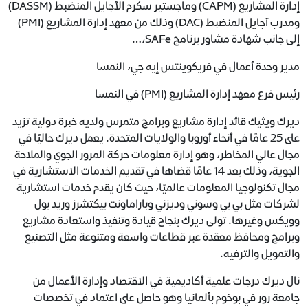
إدارة المشاريع (CAPM) وماجستير سكرم الآجايل المنضبط (DASSM)
ومدرب آجايل المنضبط (DAC) وذلك من معهد إدارة المشاريع (PMI)
إلى جانب شهادة مشاور برنامج SAFe،…
مدير وحدة أعمال في فريكوينتس إيه جي، النمسا
رئيس فرع معهد إدارة المشاريع (PMI) في النمسا
ديرك ويثيك قائد إدارة مشاريع وبرامج متمرس ولديه خبرة دولية تزيد
على 25 عامًا في أنحاء أوروبا والولايات المتحدة. يعمل ديرك حاليًا في
مجال عالي المخاطر، وهو إدارة معلومات حركة المرور الجوي والملاحة
الجوية، وذلك بعد 14 عامًا قضاها في تقديم الخدمات الاستشارية في
مجال تكنولوجيا المعلومات عالميًا، حيث كان يقدم خدمات استشارية
لشركات مثل بي بي وسوني وديزني وباراماونت بيكتشرز وريد بول
وويكس وغيرها. تولى ديرك بنجاح قيادة وتنفيذ واستعادة مشاريع
وبرامج ومحافظ معقدة عبر قطاعات واسعة ومتنوعة مثل التصنيع
والتمويل والترفيه.
نال ديرك درجات علمية أكاديمية في الاقتصاد وإدارة الأعمال من
جامعة رور في بوخوم بألمانيا وهو حاصل على اعتماد في تخصصات