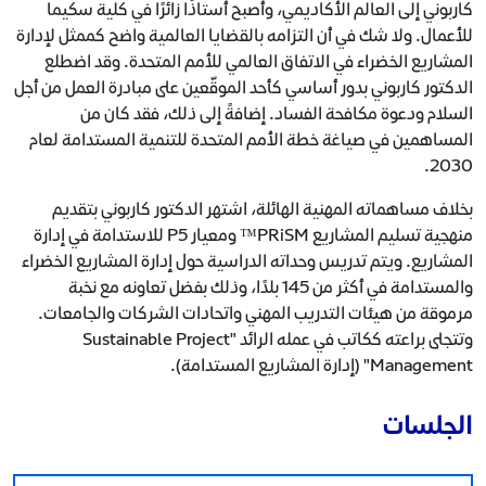
كاربوني إلى العالم الأكاديمي، وأصبح أستاذًا زائرًا في كلية سكيما
للأعمال. ولا شك في أن التزامه بالقضايا العالمية واضح كممثل لإدارة
المشاريع الخضراء في الاتفاق العالمي للأمم المتحدة. وقد اضطلع
الدكتور كاربوني بدور أساسي كأحد الموقّعين على مبادرة العمل من أجل
السلام ودعوة مكافحة الفساد. إضافةً إلى ذلك، فقد كان من
المساهمين في صياغة خطة الأمم المتحدة للتنمية المستدامة لعام
2030.
بخلاف مساهماته المهنية الهائلة، اشتهر الدكتور كاربوني بتقديم
منهجية تسليم المشاريع PRiSM™ ومعيار P5 للاستدامة في إدارة
المشاريع. ويتم تدريس وحداته الدراسية حول إدارة المشاريع الخضراء
والمستدامة في أكثر من 145 بلدًا، وذلك بفضل تعاونه مع نخبة
مرموقة من هيئات التدريب المهني واتحادات الشركات والجامعات.
وتتجلى براعته ككاتب في عمله الرائد "Sustainable Project
Management" (إدارة المشاريع المستدامة).
الجلسات