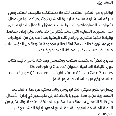
المشاريع.
نوانكوو هو العضو المنتدب لشركة ديستنكت مانجمنت ليمتد، وهي
شركة استشارية مستقلة لإدارة المشاريع وتتركز أعمالها في مجال
تكنولوجيا المعلومات والبناء والتشييد وتحوّل الأعمال التجارية. على
مدار مسيرته المهنية التي تمتد لأكثر من 25 عامًا، تولى إدارة محافظ
وقيادة تنفيذ مشاريع وبرامج تقدر قيمتها بعدة ملايين من الدولارات
على مستوى قطاعات مختلفة لصالح مجموعة متنوعة من المؤسسات
متعددة الجنسيات في المملكة المتحدة وإفريقيا.
جدير بالذكر أنه متحدث محترف ومتحمس وقد شارك في تأليف كتاب
حول القيادة العالمية، بعنوان "Developing Global
Leaders: Insights from African Case Studies" (تطوير قيادات
عالمية: رؤى من دراسات حالة إفريقية).
يحمل نوانكوو درجتَي البكالوريوس والماجستير في مجال الهندسة
المعمارية من جامعة نيجيريا بالإضافة إلى ماجستير في إدارة الأعمال
من كلية الأعمال بجامعة ميدلسكس بالمملكة المتحدة. وقد تخرج من
الدورة المتقدمة لمعهد القيادة التابع لمعهد إدارة المشاريع في
عام 2016.