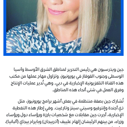
جين ويذرسبون هي رئيس التحرير لمناطق الشرق الأوسط وآسيا
الوسطى وجنوب القوقاز في يورونيوز، وتزاول مهام عملها من مكتب
هذه القناة التلفزيونية الإخبارية في دبي. وهي تُدير عمليات الإنتاج
وفرق العمل في شتى أنحاء هذه المناطق.
تُشارك جين بصفة منتظمة في بعض أشهر برامج يورونيوز، مثل
ذي أجندة وإنترفيو وسيتي سينز وتارغيت. وفي إطار هذه التغطية
الإخبارية، أجرت جين مقابلات مع شخصيات بارزة ورؤساء دول ورؤساء
وزراء، من بينهم الرئيسَان إلهام علييف (أذربيجان) وبايرام بيجاي (ألبانيا)،