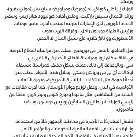
ورئيسَا
الوزراء إيراكلي كوباخيدزه (جورجيا) وميلويكو سباييتش (مونتينيغرو)،
ورائد الأعمال ستيفن بارتليت، وملحن أفلام هوليوود هانز زيمر، وسفير
الاتحاد الأوروبي لدى الإمارات العربية المتحدة أندريا ماتيو فونتانا،
ورئيس الطهاة جوردون رامزي، وفرقة الهيب هوب
الأسطورية وو تانغ كلان، على سبيل المثال لا الحصر.
قبل التحاقها بالعمل في يورونيوز، عملت جين مراسلة لقطاع الترفيه
في قناة سكاي نيوز ومراسلة لقطاع الأخبار في قناة بي بي
سي. وبالإضافة إلى ذلك، عملت بشكلٍ مكثف كمراسلة مستقلة
لوكالات آي تي في ورويترز وغيتي. وخلال هذه الأعوام، غطت جين
أحداثًا مهمة مثل الانتخابات الرئاسية الأمريكية، ودورة الألعاب
الأولمبية في لندن، وحفل توزيع جوائز الأوسكار، كما أجرت مقابلات مع
العديد من المشاهير، مثل مادونا وجورج كلوني وتوم كروز، فضلاً عن
رئيسَي الوزراء البريطانيين السابقَين بوريس جونسون وديفيد
كاميرون.
تشمل المشاركات الأخيرة في مخاطبة الجمهور كلاً من استضافة
وإدارة جلسات في القمة العالمية للحكومات، والمؤتمر الثامن
والعشرون للأطراف في اتفاقية الأمم المتحدة الإطارية بشأن تغير