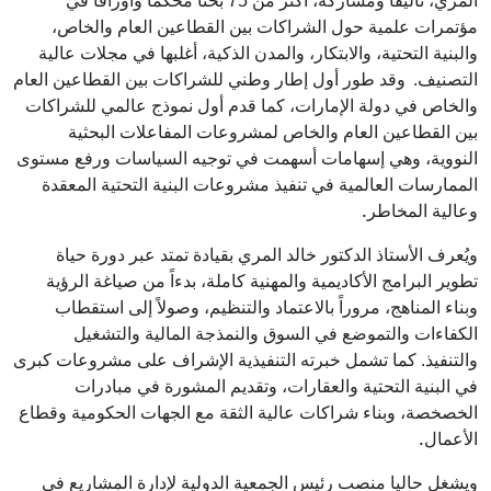
المري، تأليفاً ومشاركةً، أكثر من 75 بحثاً محكماً وأوراقاً في
مؤتمرات علمية حول الشراكات بين القطاعين العام والخاص،
والبنية التحتية، والابتكار، والمدن الذكية، أغلبها في مجلات عالية
التصنيف.
وقد طور أول إطار وطني للشراكات بين القطاعين العام
والخاص في دولة الإمارات، كما قدم أول نموذج عالمي للشراكات
بين القطاعين العام والخاص لمشروعات المفاعلات البحثية
النووية، وهي إسهامات أسهمت في توجيه السياسات ورفع مستوى
الممارسات العالمية في تنفيذ مشروعات البنية التحتية المعقدة
.
وعالية المخاطر
ويُعرف الأستاذ الدكتور خالد المري بقيادة تمتد عبر دورة حياة
تطوير البرامج الأكاديمية والمهنية كاملة، بدءاً من صياغة الرؤية
وبناء المناهج، مروراً بالاعتماد والتنظيم، وصولاً إلى استقطاب
الكفاءات والتموضع في السوق والنمذجة المالية والتشغيل
والتنفيذ. كما تشمل خبرته التنفيذية الإشراف على مشروعات كبرى
في البنية التحتية والعقارات، وتقديم المشورة في مبادرات
الخصخصة، وبناء شراكات عالية الثقة مع الجهات الحكومية وقطاع
.
الأعمال
ويشغل حاليا منصب رئيس الجمعية الدولية لإدارة المشاريع في