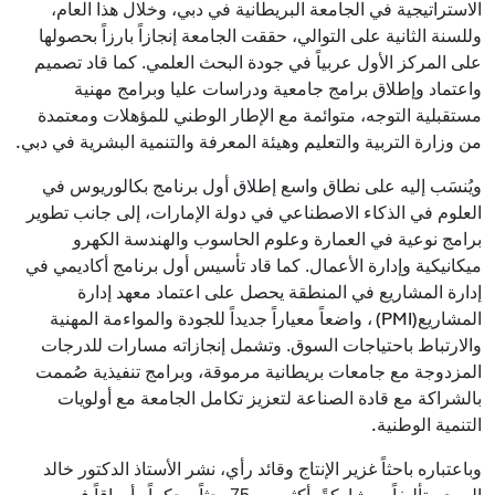
الاستراتيجية في الجامعة البريطانية في دبي، وخلال هذا العام،
وللسنة الثانية على التوالي، حققت الجامعة إنجازاً بارزاً بحصولها
على المركز الأول عربياً في جودة البحث العلمي. كما قاد تصميم
واعتماد وإطلاق برامج جامعية ودراسات عليا وبرامج مهنية
مستقبلية التوجه، متوائمة مع الإطار الوطني للمؤهلات ومعتمدة
.
من وزارة التربية والتعليم وهيئة المعرفة والتنمية البشرية في دبي
ويُنسَب إليه على نطاق واسع إطلاق أول برنامج بكالوريوس في
العلوم في الذكاء الاصطناعي في دولة الإمارات، إلى جانب تطوير
برامج نوعية في العمارة وعلوم الحاسوب والهندسة الكهرو
ميكانيكية وإدارة الأعمال. كما قاد تأسيس أول برنامج أكاديمي في
إدارة المشاريع في المنطقة يحصل على اعتماد معهد إدارة
(PMI)
المشاريع
، واضعاً معياراً جديداً للجودة والمواءمة المهنية
والارتباط باحتياجات السوق. وتشمل إنجازاته مسارات للدرجات
المزدوجة مع جامعات بريطانية مرموقة، وبرامج تنفيذية صُممت
بالشراكة مع قادة الصناعة لتعزيز تكامل الجامعة مع أولويات
.
التنمية الوطنية
وباعتباره باحثاً غزير الإنتاج وقائد رأي، نشر الأستاذ الدكتور خالد