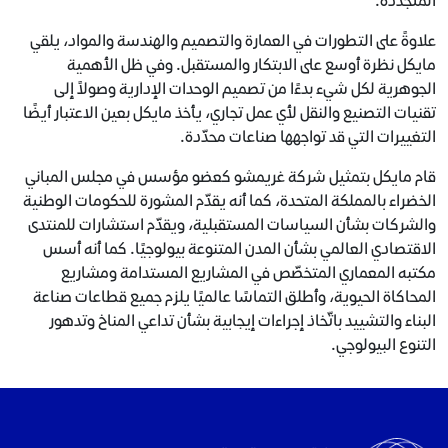
المتجددة.
علاوةً على التطورات في العمارة والتصميم والهندسة والمواد، يلقي
مايكل نظرة أوسع على الابتكار والمستقبل. وفي ظل الأهمية
الجوهرية لكل شيء بدءًا من تصميم الوحدات الإدارية وصولاً إلى
تقنيات التصنيع والنقل لأي عمل تجاري، يأخذ مايكل بعين الاعتبار أيضًا
التغييرات التي قد تواجهها صناعات محدّدة.
قام مايكل بتمثيل شركة غريمشو كعضو مؤسس في مجلس المباني
الخضراء بالمملكة المتحدة، كما أنه يقدّم المشورة للحكومات الوطنية
والشركات بشأن السياسات المستقبلية، ويقدّم استشارات للمنتدى
الاقتصادي العالمي بشأن المدن المتنوعة بيولوجيًا. كما أنه أسس
مكتبه المعماري المتخصّص في المشاريع المستدامة ومشاريع
المحاكاة الحيوية، وأطلق التماسًا عالميًا يلزم جميع قطاعات صناعة
البناء والتشييد باتّخاذ إجراءات إيجابية بشأن تداعي المناخ وتدهور
التنوع البيولوجي.