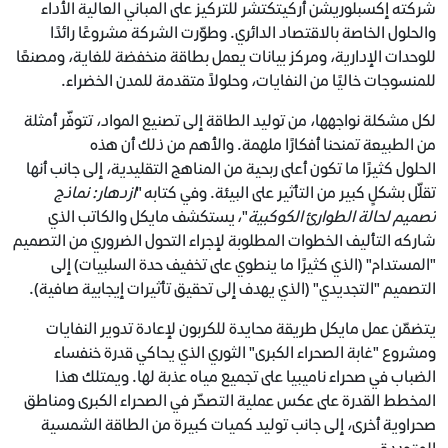
شركته إكسبلوريشن أركيتكتشر للتركيز على المباني العالية الأداء
والحلول الخاصة بالاقتصاد الدائري. وطوّرت الشركة مشروعًا رائدًا
للوحدات الإدارية، ومركز بيانات يعمل بطاقة منخفضة للغاية، ومصنعًا
للمنسوجات خاليًا من النفايات، وحلولاً متقدمة للمدن الخضراء.
لكل مشكلة نواجهها، من توليد الطاقة إلى تصنيع المواد، تتوفّر أمثلة
من الطبيعة تمنحنا أفكارًا ملهمة. والأهم من ذلك أن هذه
الحلول كثيرًا ما تكون أعلى ربحية من المناهج التقليدية، إلى جانب أنها
تقلّل بشكلٍ كبير من التأثير على البيئة. وفي كتابه "
ازدهار: نماذج
تصميم لحالة الطوارئ الكوكبية
"، يستكشف مايكل والكاتب الذي
شاركه التأليف الخطوات المطلوبة لإجراء التحول الضروري من التصميم
"المستدام" (الذي كثيرًا ما ينطوي على تخفيف حدة السلبيات) إلى
التصميم "التجديدي" (الذي يهدف إلى تحقيق تأثيرات إيجابية صافية).
يتضمّن عمل مايكل طريقة محايدة للكربون لإعادة تدوير النفايات
ومشروع "غابة الصحراء الكبرى" الثوري الذي يحاكي قدرة خنفساء
الضباب في صحراء ناميبيا على تجميع مياه عذبة لها. ويمتلك هذا
المخطط القدرة على عكس عملية التصحّر في الصحراء الكبرى ومناطق
صحراوية أخرى، إلى جانب توليد كميات كبيرة من الطاقة الشمسية