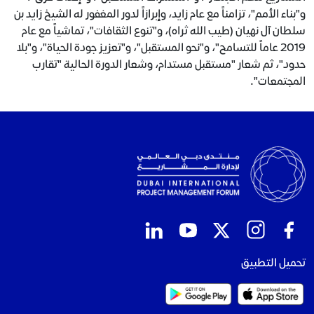
و"بناء الأمم"، تزامناً مع عام زايد، وإبرازاً لدور المغفور له الشيخ زايد بن
سلطان آل نهيان (طيب الله ثراه)، و"تنوع الثقافات"، تماشياً مع عام
2019 عاماً للتسامح"، و"نحو المستقبل"، و"تعزيز جودة الحياة"، و"بلا
حدود"، ثم شعار "مستقبل مستدام، وشعار الدورة الحالية "تقارب
المجتمعات".
تحميل التطبيق