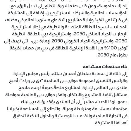
إنجازات ملموسة، ومن خلال هذه الدورة، نتطلع إلى تبادل الرؤى مع
المؤسسات العالمية والشركاء الاستراتيجيين، إضافة إلى المشاركة
في خبرتنا في تنفيذ وإدارة مشاريع رائدة على مستوى العالم في مختلف
المجالات، لاسيما الطاقة المتجددة والنظيفة في إطار استراتيجية
الإمارات للحياد المناخي 2050، واستراتيجية دبي للطاقة النظيفة
2050، واستراتيجية الحياد الكربوني 2050 لإمارة دبي، التي تهدف إلى
توفير 100% من القدرة الإنتاجية للطاقة في دبي من مصادر نظيفة
بحلول عام 2050.
بناء مجتمعات مستدامة
إلى ذلك قال سعادة سلطان أحمد بن سليّم، رئيس مجلس الإدارة
والرئيس التنفيذي لمجموعة موانئ دبي العالمية "دي بي ورلد": أصبح
منتدى دبي العالمي لإدارة المشاريع منصةً حيويةً لرسم ملامح
مستقبل تنفيذ المشاريع والابتكار، وتفخر موانئ دبي العالمية بمواصلة
دعمها لهذا الحدث، مشيراً إلى أن المنتدى يؤكد رؤية دبي لبناء
مجتمعات مستدامة ومترابطة ومرنة، ونتطلع إلى المساهمة بخبراتنا
في التجارة العالمية والخدمات اللوجستية والحلول الذكية لتحقيق
أهدافنا المشتركة.