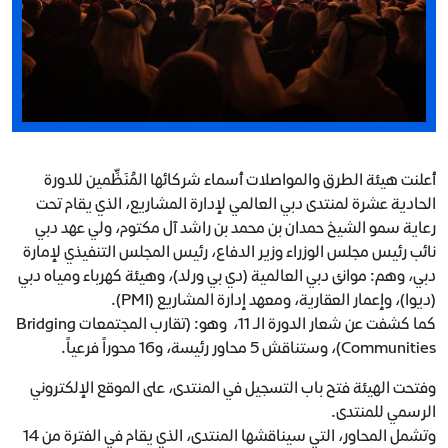
أعلنت هيئة الطرق والمواصلات أسماء شركائها المُنَظِّمين للدورة
الحادية عشرة لمنتدى دبي العالمي لإدارة المشاريع، الذي يقام تحت
رعاية سمو الشيخ حمدان بن محمد بن راشد آل مكتوم، ولي عهد دبي
نائب رئيس مجلس الوزراء وزير الدفاع، رئيس المجلس التنفيذي لإمارة
دبي، وهم: موانئ دبي العالمية (دي بي ورلد)، وهيئة كهرباء ومياه دبي
(ديوا)، وإعمار العقارية، ومعهد إدارة المشاريع (PMI).
كما كشفت عن شعار الدورة الـ 11، وهو: (تقارب المجتمعات Bridging
Communities)، وستناقش 5 محاور رئيسة، و16 محوراً فرعياً.
وفتحت الهيئة فتح باب التسجيل في المنتدى، على الموقع الإلكتروني
الرسمي للمنتدى.
وتشمل المحاور، التي سيناقشها المنتدى، الذي يقام في الفترة من 14