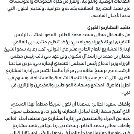
الكفاءات الوطنية والدولية، وتعزز من قدرة الحكومات والمؤسسات
على تنفيذ المشاريع العملاقة بكفاءة واحترافية، وتقديم الحلول، التي
تخدم الأجيال القادمة.
تنفيذ المشاريع الكبرى
من جانبه قال معالي سعيد محمد الطاير، العضو المنتدب الرئيس
التنفيذي لهيئة كهرباء ومياه دبي: يؤكد تنظيم منتدى دبي العالمي
لإدارة المشاريع للعام الحادي عشر على التوالي، تحت رعاية سمو الشيخ
حمدان بن محمد بن راشد آل مكتوم، ولي عهد دبي نائب رئيس مجلس
الوزراء وزير الدفاع رئيس المجلس التنفيذي لإمارة دبي، حرص قيادتنا
الرشيدة على ترسيخ مكانة دبي مركزاً عالمياً للتميز في إدارة المشاريع
الكبرى، التي تدعم مسيرة التنمية الشاملة والمستدامة، وتسهم في
تعزيز رفاهية المجتمع وسعادة المواطنين والمقيمين والزائرين في
دبي.
وأضاف سعيد الطاير: يسعدنا أن نكون شريكاً منظماً لهذا المنتدى،
الذي أصبح منصة رائدة لتبادل المعارف والخبرات، ويستقطب سنوياً
نخبة من الخبراء والمختصين في إدارة المشاريع من مختلف أنحاء العالم.
وأضاف معالي سعيد الطاير: رسخت دبي ريادتها في تنفيذ مشاريع
كبرى ونوعية جعلتها نموذجاً عالمياً في تحويل الرؤى المستقبلية إلى