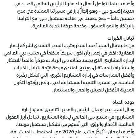
وأضاف: بينما تتواصل أعمال بناء مقرنا الرئيس العالمي الجديد في
مدينة إكسبو دبي - وهو إنجازٌ بارز في مسيرتنا الممتدة على مدى
خمسين عاماً – نضع بصمتنا في صناعة مستقبل دبي، مع التزامنا
بالابتكار والنمو المسؤول وخدمة حركة التجارة العالمية.
تبادل الخبرات
من جانبه قال السيد أحمد المطروشي، المدير التنفيذي لشركة إعمار
العقارية: نفخر في إعمار بأن نكون شريكاً منظماً في منتدى دبي العالمي
لإدارة المشاريع، الذي يجسد مكانة دبي الريادية مركزاً عالمياً للابتكار
واستشراف المستقبل، ويتيح المنتدى فرصة قيّمة لتبادل الخبرات
وأفضل الممارسات في إدارة المشاريع الكبرى، التي تشكل ركيزة
أساسية في مسيرة التنمية المستدامة لدبي، وتعزز رؤيتها لتكون
المدينة الأفضل للعيش والعمل والاستثمار.
جودة الحياة
وقال السيد بيير لو مان الرئيس والمدير التنفيذي لمعهد إدارة
المشاريع: في منتدى دبي العالمي لإدارة المشاريع، تتبادل أبرز العقول
العالمية الأفكار والرؤى، التي تُسهم في تشكيل مستقبل مهنتنا.
وأضاف لو مان: "يُركّز منتدى عام 2026 على المجتمعات المستدامة،