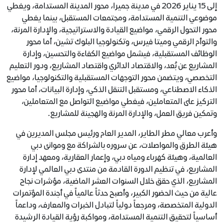
إلى 15 يناير 2026 في مدينة جميرا، محور المدينة المستدامة، ويغطي
موضوعي التنمية المستدامة، ومجتمعات المستقبل، بينما يغطي
محور التحول الرقمي، مواضيع القيادة والاستراتيجية، والإدارة المرنة،
والتوأم الرقمي وميتا فيرس، وتكنولوجيا البلوك تشين، أما محور
الوظائف المستقبلية، فيشمل مواضيع الكفاءة والتحسين، وإدارة
المشاريع عن بُعد، والاقتصاد الدائري واقتصاد المشاريع، ودور التعليم
التخصصي، ويتضمن محور التوجهات المستقبلية والتكنولوجيا، مواضيع
الذكاء الاصطناعي، ومستقبل التنقل الذكي، وإدارة البيانات، أما محور
التركيز على المتعاملين، فيغطي مواضيع التواصل مع المتعاملين،
وتمكين فريق العمل، والإدارة المرنة والهجينة للمشاريع.
وأعرب معالي مطر الطاير، المدير العام ورئيس مجلس المديرين في
هيئة الطرق والمواصلات، عن سروره بالشراكة مع وموانئ دبي
العالمية، وهيئة كهرباء ومياه دبي، وإعمار العقارية، ومعهد إدارة
المشاريع، في تنظيم الدورة القادمة من منتدى دبي العالمي لإدارة
المشاريع، الذي حقق خلال السنوات العشر الماضية، مؤشرات نجاح
عالية من حيث الحضور الكبير، وأصبح حدثاً عالمياً في أجندة المؤتمرات
الدولية المتخصصة، ومرجعاً دولياً لتبادل الخبرات والمعارف، وداعماً
أساسياً لتحقيق التنمية المستدامة، ومواكبة رؤية القيادة الرشيدة