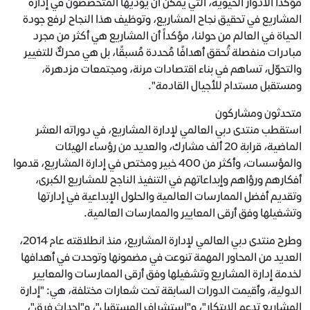
مؤكداً الأدوار الحيوية، التي يمكن أن يؤديها المتخصصون في إدارة
المشاريع في تحقيق نجاح المشاريع، وتوظيف هذا النجاح لرفع جودة
الحياة في العالم من حولنا، مؤكداً أن المشاريع هي أكثر من مجرد
مبادرات منفصلة تُحقق أهدافًا مُحددة مُسبقًا، بل هي محركٌ للتغيير
والتحوّل، تساهم في بناء اقتصادات مرنة، ومجتمعات مزدهرة،
ومستقبل مستدام للأجيال القادمة".
متحدثون ومشاركون
استقطب منتدى دبي العالمي لإدارة المشاريع، في دوراته العشر
الماضية، قرابة 20 ألف مشارك، والعديد من رؤساء الهيئات
والمؤسسات، وأكثر من 400 خبير ومختص في إدارة المشاريع، قدموا
أفكارهم ورؤاهم وإبداعاتهم في التنفيذ الناجح للمشاريع الكبرى،
وتقديم أفضل الممارسات العالمية والحلول الإبداعية في إدارتها
وتشغيلها وفق أرقى المعايير والممارسات العالمية.
وطرح منتدى دبي العالمي لإدارة المشاريع، منذ انطلاقته عام 2014،
العديد من المحاور المهمة تنوعت في مضمونها وتوحدت في أهدافها
لخدمة إدارة المشاريع وتشغيلها وفق أرقى الممارسات والمعايير
الدولية، وأقيمت الدورات السابقة تحت شعارات مختلفة، هي: "إدارة
المشاريع تدعم الابتكار"، و"استشراف المستقبل"، و"إحداث فرق"،