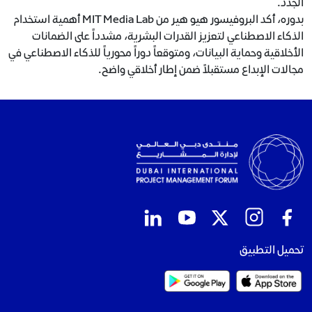
الجدد.
بدوره، أكد البروفيسور هيو هير من MIT Media Lab أهمية استخدام
الذكاء الاصطناعي لتعزيز القدرات البشرية، مشدداً على الضمانات
الأخلاقية وحماية البيانات، ومتوقعاً دوراً محورياً للذكاء الاصطناعي في
مجالات الإبداع مستقبلاً ضمن إطار أخلاقي واضح.
تحميل التطبيق