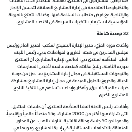
كما أوصى المشاركون في المنتدى، بأهمية استخدام أحدث التقنيات
والتكنولوجيا المتقدمة في إدارة المشاريع العملاقة لتحسين الإنجاز
والإنتاجية مع فرض متطلبات السلامة فيها، وكذلك التمتع بالمرونة
المؤسسية لاستيعاب التغيرات السريعة في اقتصاد المشاريع.
32 توصية شاملة
وأكدت موزة المرّي، مدير الإدارة التنفيذي لمكتب المدير العام ورئيس
مجلس المديرين في هيئة الطرق والمواصلات بدبي، رئيس اللجنة
العليا المنظّمة لمنتدى دبي العالمي لإدارة المشاريع، أن المنتدى
بدورته الثامنة، رسّخ مكانته كمنصة عالمية لأفضل الممارسات
والتوجهات المستقبلية في مجال إدارة المشاريع بما يعزز من جودة
الحياة، والخروج بالحلول المبدعة في مجال إدارة المشاريع بمشاركة
خبرات عالمية ذات رؤى وأفكار وإبداعات تساهم في التنفيذ الناجح
للمشاريع الكبرى.
وأفادت، رئيس اللجنة العليا المنظّمة للمنتدى، أن جلسات المنتدى،
التي شارك فيها أكثر من 2000 مشارك، و55 متحدثاً عالمياً وإقليمياً،
وقدموا نحو 50 جلسة وحلقة نقاشية، تناولت العديد من المحاور
المتعلقة بالاتجاهات المستقبلية في إدارة المشاريع، ودورها في