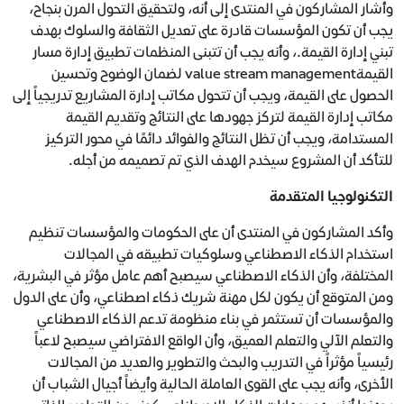
وأشار المشاركون في المنتدى إلى أنه، ولتحقيق التحول المرن بنجاح،
يجب أن تكون المؤسسات قادرة على تعديل الثقافة والسلوك بهدف
تبني إدارة القيمة.، وأنه يجب أن تتبنى المنظمات تطبيق إدارة مسار
القيمةvalue stream management لضمان الوضوح وتحسين
الحصول على القيمة، ويجب أن تتحول مكاتب إدارة المشاريع تدريجياً إلى
مكاتب إدارة القيمة لتركز جهودها على النتائج وتقديم القيمة
المستدامة، ويجب أن تظل النتائج والفوائد دائمًا في محور التركيز
للتأكد أن المشروع سيخدم الهدف الذي تم تصميمه من أجله.
التكنولوجيا المتقدمة
وأكد المشاركون في المنتدى أن على الحكومات والمؤسسات تنظيم
استخدام الذكاء الاصطناعي وسلوكيات تطبيقه في المجالات
المختلفة، وأن الذكاء الاصطناعي سيصبح أهم عامل مؤثر في البشرية،
ومن المتوقع أن يكون لكل مهنة شريك ذكاء اصطناعي، وأن على الدول
والمؤسسات أن تستثمر في بناء منظومة تدعم الذكاء الاصطناعي
والتعلم الآلي والتعلم العميق، وأن الواقع الافتراضي سيصبح لاعباً
رئيسياً مؤثراً في التدريب والبحث والتطوير والعديد من المجالات
الأخرى، وأنه يجب على القوى العاملة الحالية وأيضاً أجيال الشباب أن