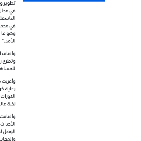
تطوير وص
في مجال 
التاسعة 
في مجموع
وهو ما ي
الأمد."
وأضاف ال
وتطرح رؤ
للمساهمة
وأعربت م
رعاية كر
الدورات 
نخبة عال
وأضافت ا
الأحداث 
الوصل لق
والمعايي