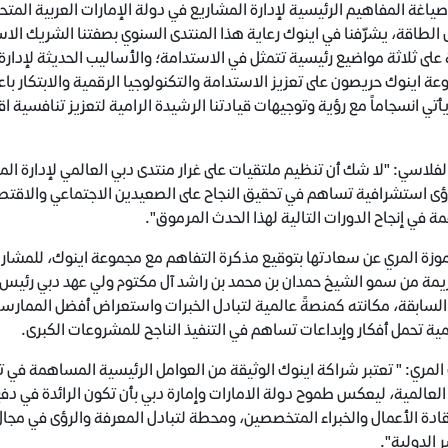
ياغة المفاهيم الرئيسية لإدارة المشاريع في دولة الإمارات العربية المتحدة
الطاقة، يشرّفنا في اينوك رعاية هذا المنتدى السنوي بصفتنا الشريك الاس
على ثلاثة مواضيع رئيسية تتمثل في الاستدامة؛ والأساليب الحديثة لإدارة 
ة اينوك حريصون على تعزيز الاستدامة والتكنولوجيا الرقمية والابتكار باع
أتي انسجاماً مع رؤية وتوجيهات قيادتنا الرشيدة الرامية لتعزيز تنافسية 
فلاسي: "لا شك أن تنظيم ملتقيات على غرار منتدى دبي العالمي لإدارة المش
ى استشرافية تساهم في تحقيق النجاح على الصعيدين الاجتماعي والاقتصادي
 في إنجاح الدورات التالية لهذا الحدث المرموق".
وزة المري عن سعادتها بتوقيع مذكرة التفاهم مع مجموعة اينوك، للمشارك
يمة من سمو الشيخ حمدان بن محمد بن راشد آل مكتوم ولي عهد دبي رئيس 
السابقة، مكانته كمنصةً عالمية لتبادل الخبرات واستعراض أفضل الممارسا
مية تحمل أفكار وإبداعات تساهم في التنفيذ الناجح للمشروعات الكبرى.
لمري: " تعتبر شراكة اينوك الوثيقة من العوامل الرئيسية المساهمة في ت
العالمية، ليعكس طموح دولة الامارات وإمارة دبي بأن تكون الرائدة في دفع
ادة الأعمال والخبراء المتخصصين، ومحطة لتبادل المعرفة والرؤى في مجا
ر الدولية".