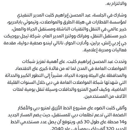
والالتزام به.
وشارك في الجلسة، عبد المحسن إبراهيم كلبت المدير التنفيذي
لمؤسسة القطارات في هيئة الطرق والمواصلات، وتيموثي باباندريو،
خبير عالمي في التنقل والتقنيات الناشئة ومستقبل الحياة والعمل،
خبير مستقبل التنقل، وفرانك وولترز المدير العام، شركة تيجل بروجيكت
جي إم بي إتش، برلين، وأدارت الحوار، ناتالي ليندو صحفية دولية، مقدمة
فعاليات ومدربة إعلامية.
وتحدث عبد المحسن إبراهيم كلبت، على أهمية تعزيز شبكات
المواصلات العامة في المدن لما له من فائدة كبرى على الاقتصاد
والمحافظة على البيئة وجودة الحياة، مشيراً إلى التطور الكبير والحداثة
التي شهدتها شبكة المواصلات العامة في دبي خلال السنوات القليلة
الماضية، وكيف أصبح المترو والحافلات وسيلة تنقل يومية لمئات
الآلاف من المستخدمين.
وألقى كلبت الضوء على مشروع الخط الأزرق لمترو دبي والأفكار
الضخمة التي تدعم تطلعات دبي للمستقبل، حيث يضم المسار الجديد
و14 محطة على طول 30 كم، ويتوقع أن يصل عدد مستخدمي الخط
الجديد 320 ألف راكب يومياً في عام 2040.