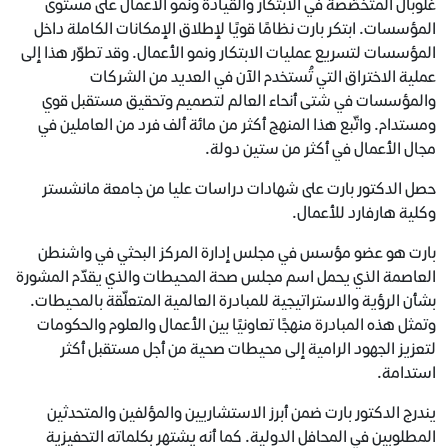
غلوبال المتخصّصة في الابتكار والقيادة ونمو الأعمال على مستوى
المؤسسات. ابتكر بارت نظامًا قويًا لإطلاق الإمكانات الكاملة داخل
المؤسسات لتسريع عمليات الابتكار ونمو الأعمال. وقد تطوّر هذا إلى
عملية الاختراق التي تُستخدم الآن في العديد من الشركات
والمؤسسات في شتى أنحاء العالم لتصميم وتحقيق مستقبل قوي
ومستدام. واتّبع هذا المنهج أكثر من مائة ألف فرد من العاملين في
مجال الأعمال في أكثر من ستين دولة.
حصل الدكتور بارت على شهادات دراسات عليا من جامعة مانشستر
وكلية هارفارد للأعمال.
بارت هو عضو مؤسس في مجلس إدارة المركز البحثي في واشنطن
العاصمة الذي يحمل اسم مجلس صحة المحيطات والذي يقدّم المشورة
بشأن الرؤية والاستراتيجية للمبادرة العالمية المتعلّقة بالمحيطات.
وتمثل هذه المبادرة منهجًا تعاونيًا بين الأعمال والعلوم والحكومات
لتعزيز الجهود الرامية إلى محيطات صحية من أجل مستقبل أكثر
استدامة.
يندرج الدكتور بارت ضمن أبرز الاستشاريين والمؤلفين والمتحدثين
المطلوبين في المحافل الدولية. كما أنه يشتهر بكلماته التحفيزية