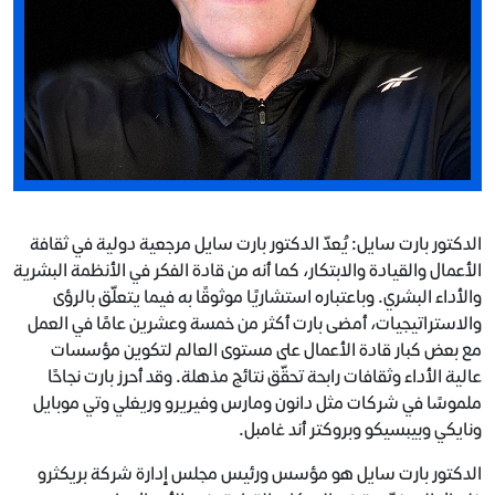
الدكتور بارت سايل: يُعدّ الدكتور بارت سايل مرجعية دولية في ثقافة
الأعمال والقيادة والابتكار، كما أنه من قادة الفكر في الأنظمة البشرية
والأداء البشري. وباعتباره استشاريًا موثوقًا به فيما يتعلّق بالرؤى
والاستراتيجيات، أمضى بارت أكثر من خمسة وعشرين عامًا في العمل
مع بعض كبار قادة الأعمال على مستوى العالم لتكوين مؤسسات
عالية الأداء وثقافات رابحة تحقّق نتائج مذهلة. وقد أحرز بارت نجاحًا
ملموسًا في شركات مثل دانون ومارس وفيريرو وريغلي وتي موبايل
ونايكي وبيبسيكو وبروكتر أند غامبل.
الدكتور بارت سايل هو مؤسس ورئيس مجلس إدارة شركة بريكثرو