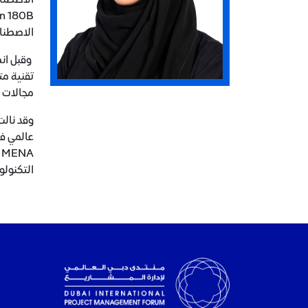
الاصطنا
وقبل انض
مجالات إ
التكنولو