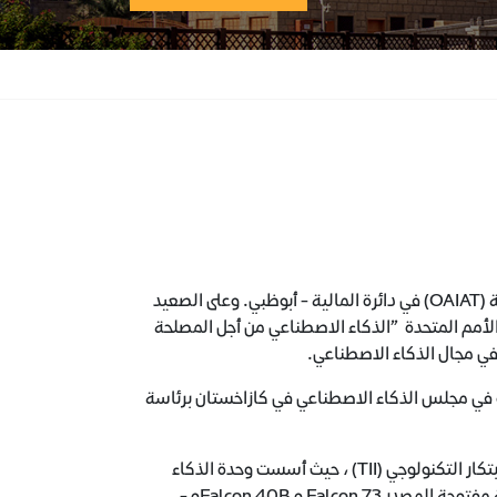
ابتسام المزروعي هي المدير التنفيذي لمكتب الذكاء الاصطناعي والتقنيات المتقدمة (OAIAT) في دائرة المالية - أبوظبي. وعلى الصعيد
لأمم المتحدة ”الذكاء الاصطناعي من أجل المصلحة
 في مجال الذكاء الاصطناعي.
اء الجامعة الأمريكية في الشارقة (AUS) ، وهي عضو في مجلس الذكاء الاصطناعي في كازاخستان برئاسة
وسابقاً، شغلت منصب المدير التنفيذي وكبير باحثي الذكاء الاصطناعي في معهد الابتكار التكنولوجي (TII) ، حيث أسست وحدة الذكاء
الاصطناعي متعددة المراكز (AICCU) ، وقادت تطوير أول نماذج فالكون» التوليدية مفتوحة المصدر 73 Falcon و Falcon 40Bو -