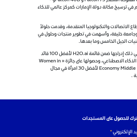
ربي ضخم، مما أسهم في ترسيخ مكانة دولة الإمارات كمركز عالمي للذكاء
اع الاتصالات والتكنولوجيا المتقدمة، وقدمت حلولاً
سات المحلية والعالمية، من بينها BT و «اتصالات» وجامعة خليفة، وأسهمت في تطوير منتجات وحلول في
قنيات الجيل الخامس وما بعدها.
وقد نالت د. المزروعي تقديراً دولياً مرموقاً لإسهاماتها في الذكاء الاصطناعي، بما في ذلك إدراجها ضمن قائمة H2O.ai لأفضل 100 قائد
عالمي في الذكاء الاصطناعي، والاعتراف بها كإحدى أبرز النساء القياديات عالمياً في الذكاء الاصطناعي، وحصولها على جائزة « Women in
Tech MENA » ، وإدراجها ضمن رائدات الإمارات 2025، وظهورها ضمن قائمة Economy Middle East لأفضل 30 امرأة في مجال
 .
رك للحصول على المستجدات
يد الإلكتروني