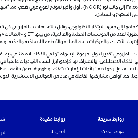
Falcon 180B إلى جانب نور (NOOR) ، أول وأكبر نموذج لغوي ع
عي المفتوح والسيادي.
مامها إلى معهد الابتكار التكنولوجي، وقبل ذلك، عملت د. المزروعي في قط
تقنية متطورة لعدد من المؤس
نترنت الأشياء، والمركبات ذاتية القيادة والأنظمة اللاسلكية والذكية، وت
جيا. كما تواصل مشاركتها الفاعلة في عدد من المجالس الاستشارية الدولية
روابط سريعة
روابط مفيدة
اشت
موقع الحدث
اتصل بنا
البر