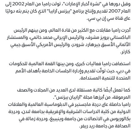
وقبل دورها في "نشرة أخبار الإمارات"، تولت راميا من العام 2002 إلى
العام 2007 تقديم وإنتاج برنامج "بيزنس آرابيا" الذي كان يتم بثه دوليًا
على قناة سي إن بي سي.
أجرت راميا مقابلات مع الكثير من قادة العالم، ومن بينهم الرئيس
الباكستاني برويز مشرف، والرئيس الإيراني محمد خاتمي، والمستشار
الألماني الأسبق جيرهارد شرودر، والرئيس الأمريكي الأسبق جيمي
كارتر.
استضافت راميا فعاليات كبرى، ومن بينها القمة العالمية للحكومات
في دبي، حيث تولّت تقديم وإدارة الجلسات الخاصة بأهداف الأمم
المتحدة للتنمية المستدامة.
كما تعمل أيضًا كاتبة مستقلة لدى العديد من المجلات والصحف
المرموقة، من أبرزها مجلة "آرابيان بيزنس".
راميا حاصلة على درجة ماجستير في الدبلوماسية العالمية والعلاقات
الدولية من كلية الدراسات الشرقية والإفريقية بجامعة لندن، ودرجة
بكالوريوس في الاتصالات من جامعة وينيبيغ، ودرجة زمالة في
الصحافة من جامعة ريد ريفر.