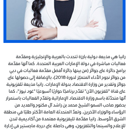
رانيا هي مذيعة دولية بارزة تتحدث بالعربية والإنجليزية ومقدّمة
فعاليات مباشرة في دولة الإمارات العربية المتحدة. كما أنها مقدّمة
برامج حائزة على جوائز (من بينها جائزة أفضل مقدّمة فعاليات في دبي
من جوائز نجوم الأداء المتميّز لدورة 2018)، بالإضافة إلى حصولها على
جوائز وتقدير من وزارة الاقتصاد بدولة الإمارات. رانيا مذيعة تلفزيونية
على قناة "تلفزيون الآن" تقدّم برنامجًا حواريًا أسبوعيًا "غود نيوز"، كما
أنها متحدّثة باسم وزارة الاقتصاد الإماراتية وتقدّم الفعاليات باستمرار
بحضور صاحب السمو الشيخ محمد بن راشد آل مكتوم والعديد من
الرؤساء والوزراء الآخرين. وتعدّ المتحدثة العامة الأكثر طلبًا في منطقة
الشرق الأوسط. رانيا مقدّمة تليفزيونية معتمدة من أكاديمية لندن
للإعلام والسينما والتلفزيون، وهي حاصلة على درجة ماجستير في إدارة