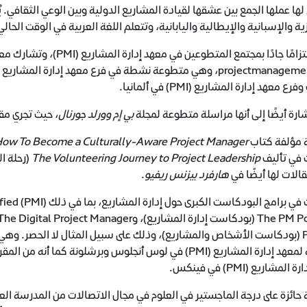
 لها عملها الجمع بين عشقها لقيادة المشاريع الدولية وبين الوعي الثقافي. يُ
زية والإسبانية والإيطالية واليابانية، وتتعلم اللغة العربية في الوقت الحال
وتلتزم التزامًا جادًا بمجتمع 
ع معهد إدارة المشاريع (PMI) في ألمانيا.
شارة أيضًا إلى أنها مراسلة متطوعة لمجلة
بي إم وورلد جورنال
، حيث تجري مق
 مؤلفة كتاب
Project Manager
Culturally-Aware
Become a
To
How
في تأليف
The Volunteering Journey to Project Leadership
(رحلة ا
الات لها أيضًا في
هارفرد بيزنس ريفيو
.
Podcast (بودكاست الأشخاص والمشاريع)، وذلك على سبيل المثال لا الحصر. و
العالمية لمعهد إدارة المشاريع (PMI) في لوس أنجلوس وبرشلونة
لمشاريع (PMI) في فينكس.
حائزة على درجة الماجستير في العلوم في مجال الاتصالات من المدرسة العل