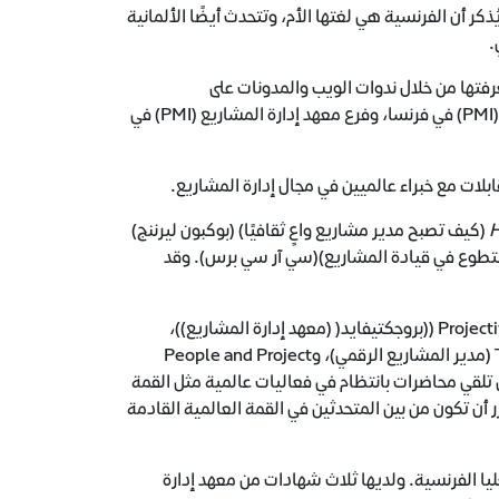
ذكر أن الفرنسية هي لغتها الأم، وتتحدث أيضًا الألمانية
ي.
المتطوعين في معهد إدارة المشاريع (PMI)، وتشارك معرفتها من خلال ندوات الويب والمدونات على
projectmanagement.com، وهي متطوعة نشطة في فرع معهد إدارة المشاريع (PMI) في فرنسا، وفرع معهد إدارة المشاريع (PMI) في
ابلات مع خبراء عالميين في مجال إدارة المشاريع.
(كيف تصبح مدير مشاريع واعٍ ثقافيًا) (بوكبون ليرننج)
لتطوع في قيادة المشاريع)(سي آر سي برس). وقد
وشاركت في برامج البودكاست الكبرى حول إدارة المشاريع، بما في ذلك Projectified (PMI) ((بروجكتيفايد( (معهد إدارة المشاريع))،
وThe PM Podcast (بودكاست إدارة المشاريع)، وThe Digital Project Manager (مدير المشاريع الرقمي)، وPeople and Project
هي تلقي محاضرات بانتظام في فعاليات عالمية مثل القمة
 كما أنه من المقرر أن تكون من بين المتحدثين في القمة العالمية القادمة
يا الفرنسية. ولديها ثلاث شهادات من معهد إدارة