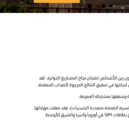
ن بين الأشخاص لضمان نجاح المشاريع الدولية. لقد
 لنجاحها في تحقيق النتائج المرجوة لأصحاب المصلحة.
دة وشغفها بمشاركة المعرفة.
أورانج (شركة الاتصالات الفرنسية الضخمة متعددة الجنسيات)، فقد صقلت مهاراتها
في القيادة عالميًا، وقد أكملت تنفيذ مشاريع مع شركات تصنيع كبرى وشركات إنتاج بطاقات SIM في أوروبا وآسيا والشرق الأوسط