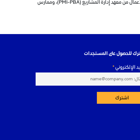
المشاريع (PMI): محترف إدارة مشاريع (PMP)، ومحترف معتمد في تحليل بيانات الأعمال من معهد إدارة المشاريع (PMI-PBA)، وممارس
رك للحصول على المستجدات
يد الإلكتروني
اشترك